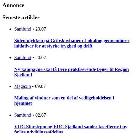
Annonce
Seneste artikler
Samfund
•
20.07
Siden ulykken på Gribskovbanen: Lokaltog gennemfører
initiativer for at styrke tryghed og drift
Samfund
•
20.07
Ny kampagne skal få flere praktiserende læger til Region
Sjælland
Magaxin
•
09.07
Maling af vinduer som en del af vedligeholdelsen i
hjemmet
Samfund
•
02.07
VUC Storstrøm og EUC Sjælland samler kræfterne i ny
fælles udviklingsafdeling