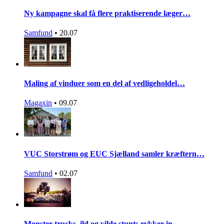
Ny kampagne skal få flere praktiserende læger…
Samfund
•
20.07
Maling af vinduer som en del af vedligeholdel…
Magaxin
•
09.07
VUC Storstrøm og EUC Sjælland samler kræftern…
Samfund
•
02.07
Monster trucks, ild og vilde stunts rykker in…