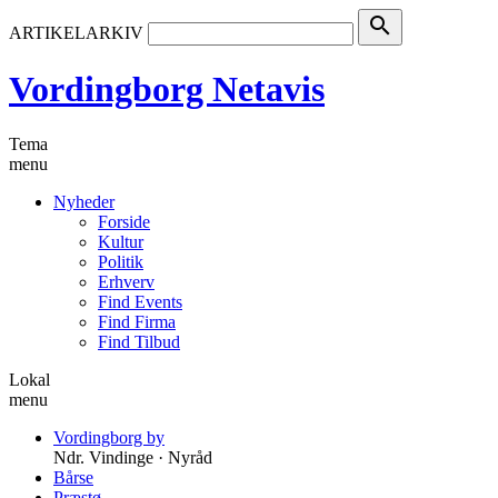
search
ARTIKELARKIV
Vordingborg Netavis
Tema
menu
Nyheder
Forside
Kultur
Politik
Erhverv
Find Events
Find Firma
Find Tilbud
Lokal
menu
Vordingborg by
Ndr. Vindinge · Nyråd
Bårse
Præstø