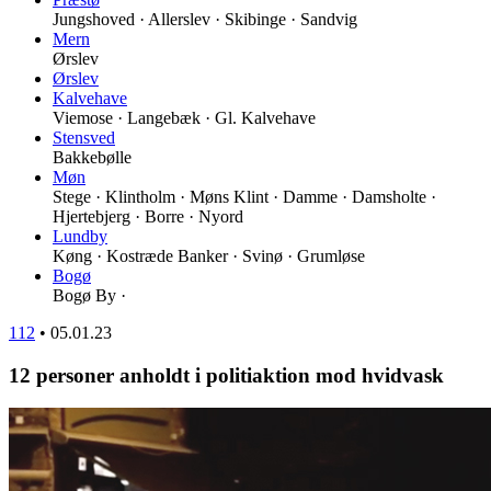
Jungshoved · Allerslev · Skibinge · Sandvig
Mern
Ørslev
Ørslev
Kalvehave
Viemose · Langebæk · Gl. Kalvehave
Stensved
Bakkebølle
Møn
Stege · Klintholm · Møns Klint · Damme · Damsholte ·
Hjertebjerg · Borre · Nyord
Lundby
Køng · Kostræde Banker · Svinø · Grumløse
Bogø
Bogø By ·
112
•
05.01.23
12 personer anholdt i politiaktion mod hvidvask