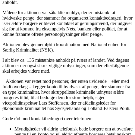
anholdt.
Målene for aktionen var såkaldte muldyr, der er mistænkt at
hvidvaske penge, der stammer fra organiseret kontaktbedrageri, hvor
især ældre borgere er blevet kontaktet af gerningsmænd, der udgiver
sig for at komme fra eksempelvis Nets, banken eller politiet, for at
kunne franarre ofrene personoplysninger eller penge.
Aktionen blev gennemført i koordination med National enhed for
Særlig Kriminalitet (NSK).
I alt blev ca. 135 mistænkte anholdt på tværs af landet. Ved dagens
aktion er der også sikret vigtige oplysninger, som der efterfølgende
skal arbejdes videre med.
– Aktionen var rettet mod personer, der enten uvidende – eller med
fuldt overlæg – lægger konto til hvidvask af penge, der stammer fra
en type kriminalitet, hvor skruppelløse kriminelle udnytter ældre
borgeres tillid, til at bedrage dem for store beløb, siger
vicepolitiinspektør Lars Steffensen, der er afdelingsleder for
økonomisk kriminalitet hos Sydsjællands og Lolland-Falsters Politi.
Gode råd mod kontaktbedrageri over telefonen:
Myndigheder vil aldrig telefonisk bede borgere om at overføre
penge til en konto og vil aldrig afhente borgeres betalingskort