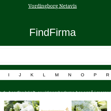
Vordingborg Netavis
FindFirma
I
J
K
L
M
N
O
P
R
 du handler lokalt, er virksomhederne her også i morge