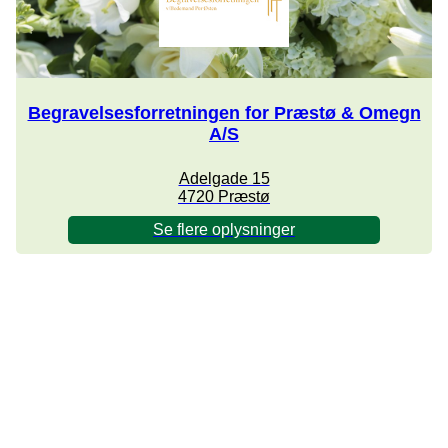
Begravelsesforretningen for Præstø & Omegn
A/S
Adelgade 15
4720 Præstø
Se flere oplysninger