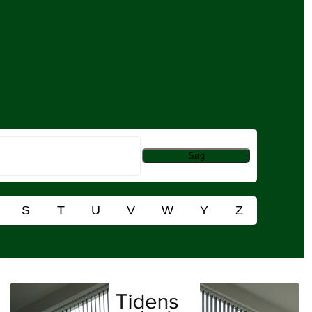
S
T
U
V
W
Y
Z
n