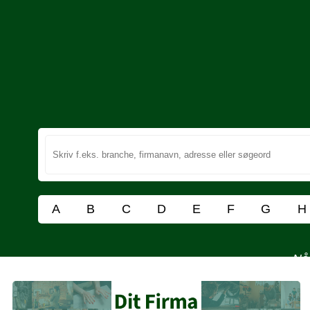
A
B
C
D
E
F
G
H
Når