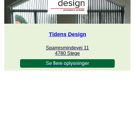
Tidens Design
Sparresmindevej 11
4780 Stege
Se flere oplysninger