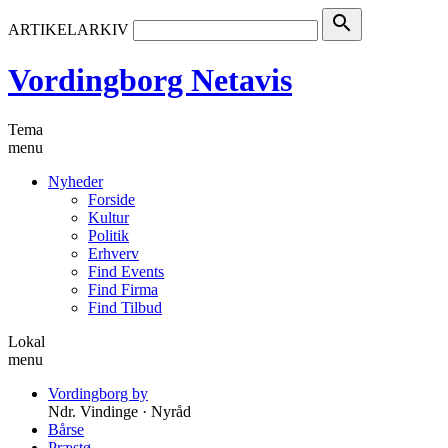
search
ARTIKELARKIV
Vordingborg Netavis
Tema
menu
Nyheder
Forside
Kultur
Politik
Erhverv
Find Events
Find Firma
Find Tilbud
Lokal
menu
Vordingborg by
Ndr. Vindinge · Nyråd
Bårse
Præstø