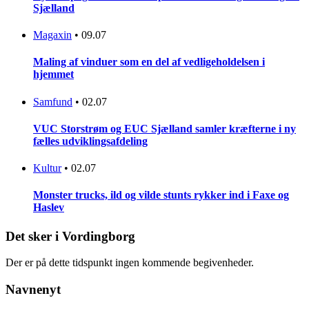
Sjælland
Magaxin
•
09.07
Maling af vinduer som en del af vedligeholdelsen i
hjemmet
Samfund
•
02.07
VUC Storstrøm og EUC Sjælland samler kræfterne i ny
fælles udviklingsafdeling
Kultur
•
02.07
Monster trucks, ild og vilde stunts rykker ind i Faxe og
Haslev
Det sker i Vordingborg
Der er på dette tidspunkt ingen kommende begivenheder.
Navnenyt