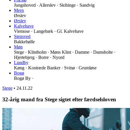
Jungshoved · Allerslev · Skibinge · Sandvig
Mern
Ørslev
Ørslev
Kalvehave
Viemose · Langebæk · Gl. Kalvehave
Stensved
Bakkebølle
Møn
Stege · Klintholm · Møns Klint · Damme · Damsholte ·
Hjertebjerg · Borre · Nyord
Lundby
Køng · Kostræde Banker · Svinø · Grumløse
Bogø
Bogø By ·
Stege
•
24.11.22
32-årig mand fra Stege sigtet efter færdselsloven