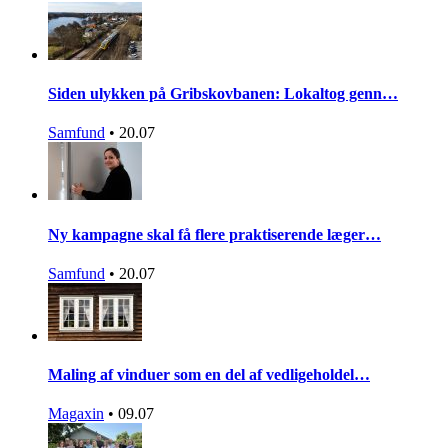
Siden ulykken på Gribskovbanen: Lokaltog genn…
Samfund
•
20.07
Ny kampagne skal få flere praktiserende læger…
Samfund
•
20.07
Maling af vinduer som en del af vedligeholdel…
Magaxin
•
09.07