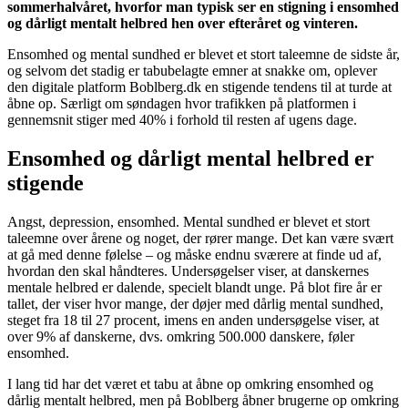
sommerhalvåret, hvorfor man typisk ser en stigning i ensomhed
og dårligt mentalt helbred hen over efteråret og vinteren.
Ensomhed og mental sundhed er blevet et stort taleemne de sidste år,
og selvom det stadig er tabubelagte emner at snakke om, oplever
den digitale platform Boblberg.dk en stigende tendens til at turde at
åbne op. Særligt om søndagen hvor trafikken på platformen i
gennemsnit stiger med 40% i forhold til resten af ugens dage.
Ensomhed og dårligt mental helbred er
stigende
Angst, depression, ensomhed. Mental sundhed er blevet et stort
taleemne over årene og noget, der rører mange. Det kan være svært
at gå med denne følelse – og måske endnu sværere at finde ud af,
hvordan den skal håndteres. Undersøgelser viser, at danskernes
mentale helbred er dalende, specielt blandt unge. På blot fire år er
tallet, der viser hvor mange, der døjer med dårlig mental sundhed,
steget fra 18 til 27 procent, imens en anden undersøgelse viser, at
over 9% af danskerne, dvs. omkring 500.000 danskere, føler
ensomhed.
I lang tid har det været et tabu at åbne op omkring ensomhed og
dårlig mentalt helbred, men på Boblberg åbner brugerne op omkring