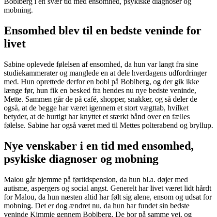
Boblberg i en svær tid med ensomhed, psykiske diagnoser og
mobning.
Ensomhed blev til en bedste veninde for
livet
Sabine oplevede følelsen af ensomhed, da hun var langt fra sine
studiekammerater og manglede en at dele hverdagens udfordringer
med. Hun oprettede derfor en bobl på Boblberg, og der gik ikke
længe før, hun fik en besked fra hendes nu nye bedste veninde,
Mette. Sammen går de på café, shopper, snakker, og så deler de
også, at de begge har været igennem et stort vægttab, hvilket
betyder, at de hurtigt har knyttet et stærkt bånd over en fælles
følelse. Sabine har også været med til Mettes polterabend og bryllup.
Nye venskaber i en tid med ensomhed,
psykiske diagnoser og mobning
Malou går hjemme på førtidspension, da hun bl.a. døjer med
autisme, aspergers og social angst. Generelt har livet været lidt hårdt
for Malou, da hun næsten altid har følt sig alene, ensom og udsat for
mobning. Det er dog ændret nu, da hun har fundet sin bedste
veninde Kimmie gennem Boblberg. De bor på samme vej, og