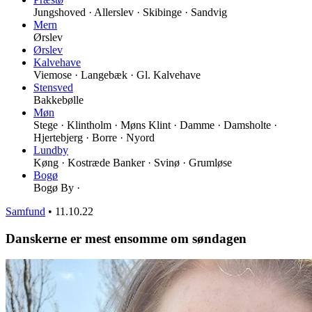
Jungshoved · Allerslev · Skibinge · Sandvig
Mern
Ørslev
Ørslev
Kalvehave
Viemose · Langebæk · Gl. Kalvehave
Stensved
Bakkebølle
Møn
Stege · Klintholm · Møns Klint · Damme · Damsholte ·
Hjertebjerg · Borre · Nyord
Lundby
Køng · Kostræde Banker · Svinø · Grumløse
Bogø
Bogø By ·
Samfund
•
11.10.22
Danskerne er mest ensomme om søndagen