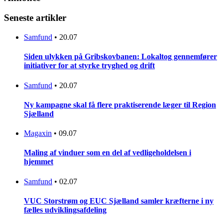
Seneste artikler
Samfund
•
20.07
Siden ulykken på Gribskovbanen: Lokaltog gennemfører
initiativer for at styrke tryghed og drift
Samfund
•
20.07
Ny kampagne skal få flere praktiserende læger til Region
Sjælland
Magaxin
•
09.07
Maling af vinduer som en del af vedligeholdelsen i
hjemmet
Samfund
•
02.07
VUC Storstrøm og EUC Sjælland samler kræfterne i ny
fælles udviklingsafdeling