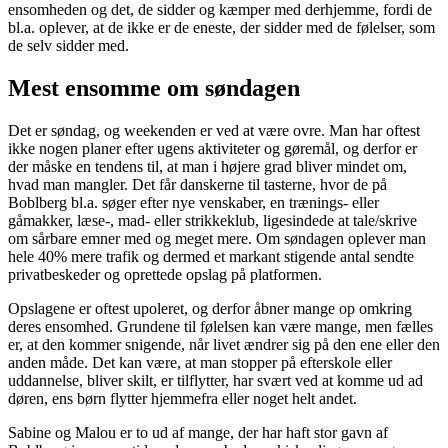
ensomheden og det, de sidder og kæmper med derhjemme, fordi de
bl.a. oplever, at de ikke er de eneste, der sidder med de følelser, som
de selv sidder med.
Mest ensomme om søndagen
Det er søndag, og weekenden er ved at være ovre. Man har oftest
ikke nogen planer efter ugens aktiviteter og gøremål, og derfor er
der måske en tendens til, at man i højere grad bliver mindet om,
hvad man mangler. Det får danskerne til tasterne, hvor de på
Boblberg bl.a. søger efter nye venskaber, en trænings- eller
gåmakker, læse-, mad- eller strikkeklub, ligesindede at tale/skrive
om sårbare emner med og meget mere. Om søndagen oplever man
hele 40% mere trafik og dermed et markant stigende antal sendte
privatbeskeder og oprettede opslag på platformen.
Opslagene er oftest upoleret, og derfor åbner mange op omkring
deres ensomhed. Grundene til følelsen kan være mange, men fælles
er, at den kommer snigende, når livet ændrer sig på den ene eller den
anden måde. Det kan være, at man stopper på efterskole eller
uddannelse, bliver skilt, er tilflytter, har svært ved at komme ud ad
døren, ens børn flytter hjemmefra eller noget helt andet.
Sabine og Malou er to ud af mange, der har haft stor gavn af