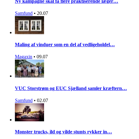
Ny kampagne skal få flere praktiserende læger…
Samfund
•
20.07
Maling af vinduer som en del af vedligeholdel…
Magaxin
•
09.07
VUC Storstrøm og EUC Sjælland samler kræftern…
Samfund
•
02.07
Monster trucks, ild og vilde stunts rykker in…