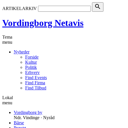
search
ARTIKELARKIV
Vordingborg Netavis
Tema
menu
Nyheder
Forside
Kultur
Politik
Erhverv
Find Events
Find Firma
Find Tilbud
Lokal
menu
Vordingborg by
Ndr. Vindinge · Nyråd
Bårse
Præstø