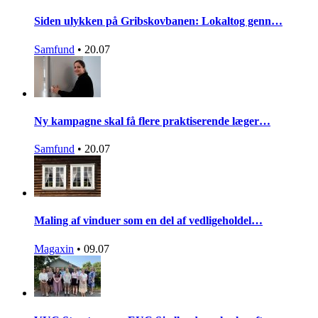
Siden ulykken på Gribskovbanen: Lokaltog genn…
Samfund
•
20.07
Ny kampagne skal få flere praktiserende læger…
Samfund
•
20.07
Maling af vinduer som en del af vedligeholdel…
Magaxin
•
09.07