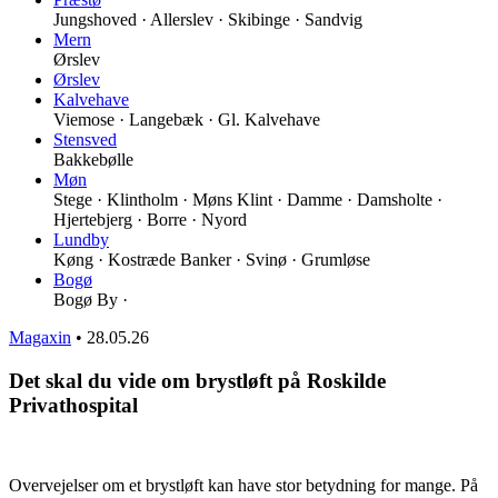
Jungshoved · Allerslev · Skibinge · Sandvig
Mern
Ørslev
Ørslev
Kalvehave
Viemose · Langebæk · Gl. Kalvehave
Stensved
Bakkebølle
Møn
Stege · Klintholm · Møns Klint · Damme · Damsholte ·
Hjertebjerg · Borre · Nyord
Lundby
Køng · Kostræde Banker · Svinø · Grumløse
Bogø
Bogø By ·
Magaxin
•
28.05.26
Det skal du vide om brystløft på Roskilde
Privathospital
Overvejelser om et brystløft kan have stor betydning for mange. På