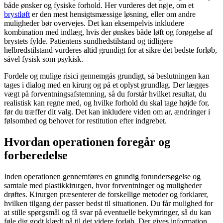
både ønsker og fysiske forhold. Her vurderes det nøje, om et
brystløft
er den mest hensigtsmæssige løsning, eller om andre
muligheder bør overvejes. Det kan eksempelvis inkludere
kombination med indlæg, hvis der ønskes både løft og forøgelse af
brystets fylde. Patientens sundhedstilstand og tidligere
helbredstilstand vurderes altid grundigt for at sikre det bedste forløb,
såvel fysisk som psykisk.
Fordele og mulige risici gennemgås grundigt, så beslutningen kan
tages i dialog med en kirurg og på et oplyst grundlag. Der lægges
vægt på forventningsafstemning, så du forstår hvilket resultat, du
realistisk kan regne med, og hvilke forhold du skal tage højde for,
før du træffer dit valg. Det kan inkludere viden om ar, ændringer i
følsomhed og behovet for restitution efter indgrebet.
Hvordan operationen foregår og
forberedelse
Inden operationen gennemføres en grundig forundersøgelse og
samtale med plastikkirurgen, hvor forventninger og muligheder
drøftes. Kirurgen præsenterer de forskellige metoder og forklarer,
hvilken tilgang der passer bedst til situationen. Du får mulighed for
at stille spørgsmål og få svar på eventuelle bekymringer, så du kan
føle dig godt klædt på til det videre forløb. Der gives information