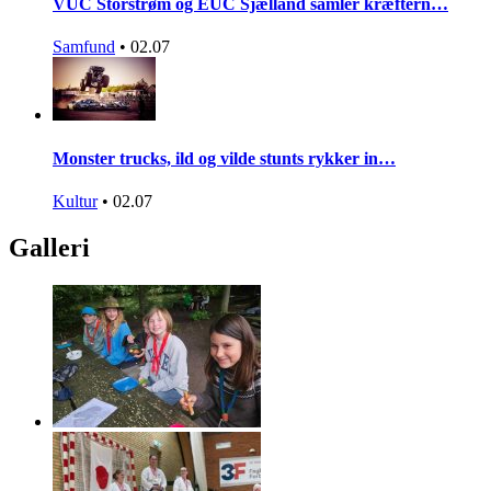
VUC Storstrøm og EUC Sjælland samler kræftern…
Samfund
•
02.07
Monster trucks, ild og vilde stunts rykker in…
Kultur
•
02.07
Galleri