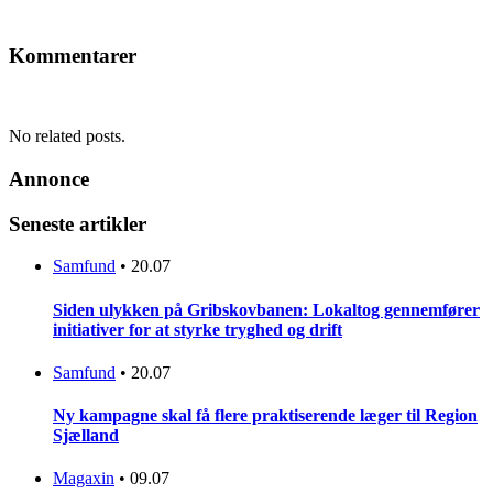
Kommentarer
No related posts.
Annonce
Seneste artikler
Samfund
•
20.07
Siden ulykken på Gribskovbanen: Lokaltog gennemfører
initiativer for at styrke tryghed og drift
Samfund
•
20.07
Ny kampagne skal få flere praktiserende læger til Region
Sjælland
Magaxin
•
09.07