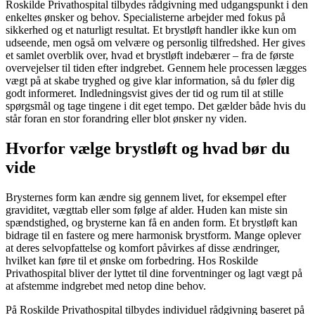
Roskilde Privathospital tilbydes rådgivning med udgangspunkt i den
enkeltes ønsker og behov. Specialisterne arbejder med fokus på
sikkerhed og et naturligt resultat. Et brystløft handler ikke kun om
udseende, men også om velvære og personlig tilfredshed. Her gives
et samlet overblik over, hvad et brystløft indebærer – fra de første
overvejelser til tiden efter indgrebet. Gennem hele processen lægges
vægt på at skabe tryghed og give klar information, så du føler dig
godt informeret. Indledningsvist gives der tid og rum til at stille
spørgsmål og tage tingene i dit eget tempo. Det gælder både hvis du
står foran en stor forandring eller blot ønsker ny viden.
Hvorfor vælge brystløft og hvad bør du
vide
Brysternes form kan ændre sig gennem livet, for eksempel efter
graviditet, vægttab eller som følge af alder. Huden kan miste sin
spændstighed, og brysterne kan få en anden form. Et brystløft kan
bidrage til en fastere og mere harmonisk brystform. Mange oplever
at deres selvopfattelse og komfort påvirkes af disse ændringer,
hvilket kan føre til et ønske om forbedring. Hos Roskilde
Privathospital bliver der lyttet til dine forventninger og lagt vægt på
at afstemme indgrebet med netop dine behov.
På Roskilde Privathospital tilbydes individuel rådgivning baseret på