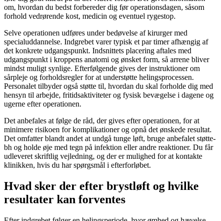
om, hvordan du bedst forbereder dig før operationsdagen, såsom
forhold vedrørende kost, medicin og eventuel rygestop.
Selve operationen udføres under bedøvelse af kirurger med
specialuddannelse. Indgrebet varer typisk et par timer afhængig af
det konkrete udgangspunkt. Indsnittets placering aftales med
udgangspunkt i kroppens anatomi og ønsket form, så arrene bliver
mindst muligt synlige. Efterfølgende gives der instruktioner om
sårpleje og forholdsregler for at understøtte helingsprocessen.
Personalet tilbyder også støtte til, hvordan du skal forholde dig med
hensyn til arbejde, fritidsaktiviteter og fysisk bevægelse i dagene og
ugerne efter operationen.
Det anbefales at følge de råd, der gives efter operationen, for at
minimere risikoen for komplikationer og opnå det ønskede resultat.
Det omfatter blandt andet at undgå tunge løft, bruge anbefalet støtte-
bh og holde øje med tegn på infektion eller andre reaktioner. Du får
udleveret skriftlig vejledning, og der er mulighed for at kontakte
klinikken, hvis du har spørgsmål i efterforløbet.
Hvad sker der efter brystløft og hvilke
resultater kan forventes
Efter indgrebet følger en helingsperiode, hvor ømhed og hævelse