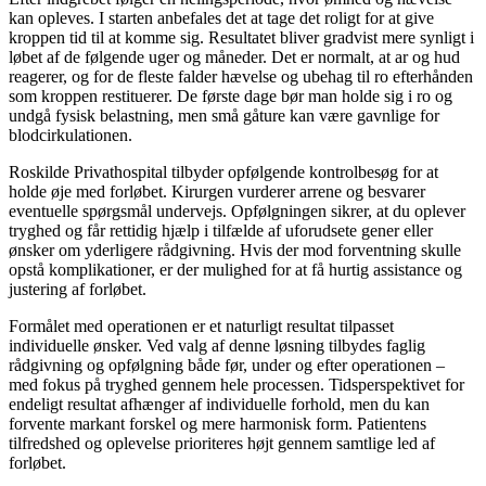
kan opleves. I starten anbefales det at tage det roligt for at give
kroppen tid til at komme sig. Resultatet bliver gradvist mere synligt i
løbet af de følgende uger og måneder. Det er normalt, at ar og hud
reagerer, og for de fleste falder hævelse og ubehag til ro efterhånden
som kroppen restituerer. De første dage bør man holde sig i ro og
undgå fysisk belastning, men små gåture kan være gavnlige for
blodcirkulationen.
Roskilde Privathospital tilbyder opfølgende kontrolbesøg for at
holde øje med forløbet. Kirurgen vurderer arrene og besvarer
eventuelle spørgsmål undervejs. Opfølgningen sikrer, at du oplever
tryghed og får rettidig hjælp i tilfælde af uforudsete gener eller
ønsker om yderligere rådgivning. Hvis der mod forventning skulle
opstå komplikationer, er der mulighed for at få hurtig assistance og
justering af forløbet.
Formålet med operationen er et naturligt resultat tilpasset
individuelle ønsker. Ved valg af denne løsning tilbydes faglig
rådgivning og opfølgning både før, under og efter operationen –
med fokus på tryghed gennem hele processen. Tidsperspektivet for
endeligt resultat afhænger af individuelle forhold, men du kan
forvente markant forskel og mere harmonisk form. Patientens
tilfredshed og oplevelse prioriteres højt gennem samtlige led af
forløbet.