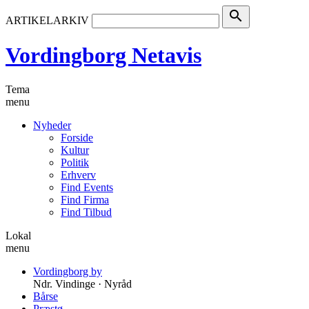
search
ARTIKELARKIV
Vordingborg Netavis
Tema
menu
Nyheder
Forside
Kultur
Politik
Erhverv
Find Events
Find Firma
Find Tilbud
Lokal
menu
Vordingborg by
Ndr. Vindinge · Nyråd
Bårse
Præstø