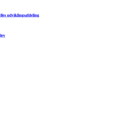
les udviklingsafdeling
lev