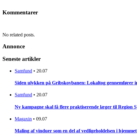
Kommentarer
No related posts.
Annonce
Seneste artikler
Samfund
•
20.07
Siden ulykken på Gribskovbanen: Lokaltog gennemfører initi
Samfund
•
20.07
Ny kampagne skal få flere praktiserende læger til Region 
Magaxin
•
09.07
Maling af vinduer som en del af vedligeholdelsen i hjemmet