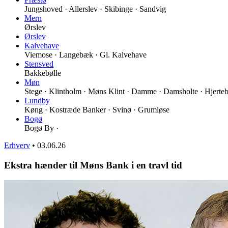
Jungshoved · Allerslev · Skibinge · Sandvig
Mern
Ørslev
Ørslev
Kalvehave
Viemose · Langebæk · Gl. Kalvehave
Stensved
Bakkebølle
Møn
Stege · Klintholm · Møns Klint · Damme · Damsholte · Hjerteb
Lundby
Køng · Kostræde Banker · Svinø · Grumløse
Bogø
Bogø By ·
Erhverv
•
03.06.26
Ekstra hænder til Møns Bank i en travl tid