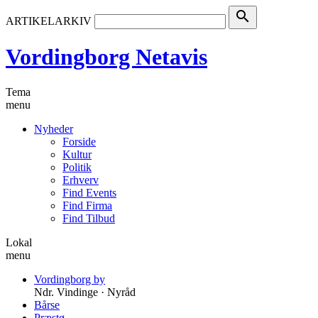
search
ARTIKELARKIV
Vordingborg Netavis
Tema
menu
Nyheder
Forside
Kultur
Politik
Erhverv
Find Events
Find Firma
Find Tilbud
Lokal
menu
Vordingborg by
Ndr. Vindinge · Nyråd
Bårse
Præstø