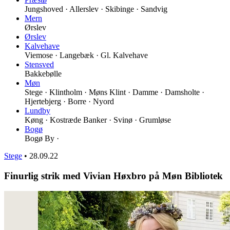
Jungshoved · Allerslev · Skibinge · Sandvig
Mern
Ørslev
Ørslev
Kalvehave
Viemose · Langebæk · Gl. Kalvehave
Stensved
Bakkebølle
Møn
Stege · Klintholm · Møns Klint · Damme · Damsholte ·
Hjertebjerg · Borre · Nyord
Lundby
Køng · Kostræde Banker · Svinø · Grumløse
Bogø
Bogø By ·
Stege
•
28.09.22
Finurlig strik med Vivian Høxbro på Møn Bibliotek