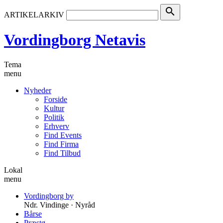
search
ARTIKELARKIV
Vordingborg Netavis
Tema
menu
Nyheder
Forside
Kultur
Politik
Erhverv
Find Events
Find Firma
Find Tilbud
Lokal
menu
Vordingborg by
Ndr. Vindinge · Nyråd
Bårse
Præstø