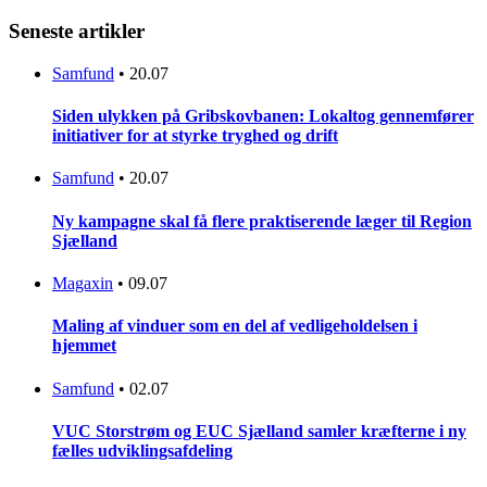
Seneste artikler
Samfund
•
20.07
Siden ulykken på Gribskovbanen: Lokaltog gennemfører
initiativer for at styrke tryghed og drift
Samfund
•
20.07
Ny kampagne skal få flere praktiserende læger til Region
Sjælland
Magaxin
•
09.07
Maling af vinduer som en del af vedligeholdelsen i
hjemmet
Samfund
•
02.07
VUC Storstrøm og EUC Sjælland samler kræfterne i ny
fælles udviklingsafdeling