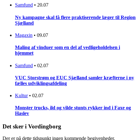
Samfund
•
20.07
Ny kampagne skal få flere praktiserende læger til Region
Sjælland
Magaxin
•
09.07
Maling af vinduer som en del af vedligeholdelsen i
hjemmet
Samfund
•
02.07
VUC Storstrøm og EUC Sjælland samler kræfterne i ny
fælles udviklingsafdeling
Kultur
•
02.07
Monster trucks, ild og vilde stunts rykker ind i Faxe og
Haslev
Det sker i Vordingborg
Der er på dette tidspunkt ingen kommende begivenheder.