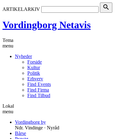
search
ARTIKELARKIV
Vordingborg Netavis
Tema
menu
Nyheder
Forside
Kultur
Politik
Erhverv
Find Events
Find Firma
Find Tilbud
Lokal
menu
Vordingborg by
Ndr. Vindinge · Nyråd
Bårse
Præstø