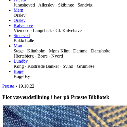
Jungshoved · Allerslev · Skibinge · Sandvig
Mern
Ørslev
Ørslev
Kalvehave
Viemose · Langebæk · Gl. Kalvehave
Stensved
Bakkebølle
Møn
Stege · Klintholm · Møns Klint · Damme · Damsholte ·
Hjertebjerg · Borre · Nyord
Lundby
Køng · Kostræde Banker · Svinø · Grumløse
Bogø
Bogø By ·
Præstø
•
19.10.22
Flot væveudstillning i hør på Præstø Bibliotek