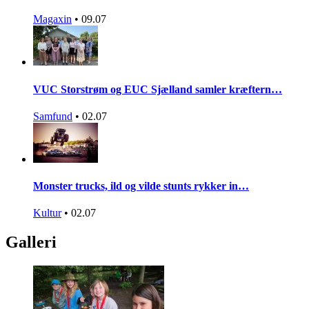
Magaxin
•
09.07
VUC Storstrøm og EUC Sjælland samler kræftern…
Samfund
•
02.07
Monster trucks, ild og vilde stunts rykker in…
Kultur
•
02.07
Galleri