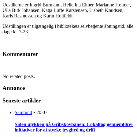
Udstillerne er Ingrid Burmann, Helle Ina Elmer, Marianne Holmer,
Ulla Birk Johansen, Katja Luffe Karstensen, Lisbeth Knudsen,
Karis Rasmussen og Karin Hultfeldt.
Udstillingen er tilgængelig i bibliotekets selvbetjente åbningstid, alle
dage kl. 7-23.
Kommentarer
No related posts.
Annonce
Seneste artikler
Samfund
•
20.07
Siden ulykken på Gribskovbanen: Lokaltog gennemfører
initiativer for at styrke tryghed og drift