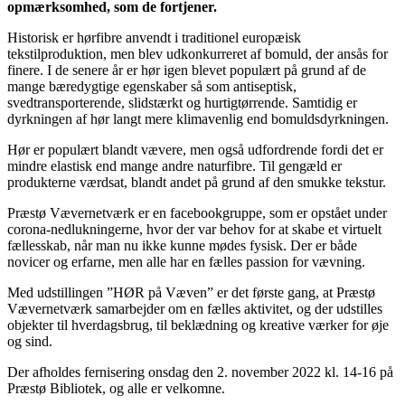
opmærksomhed, som de fortjener.
Historisk er hørfibre anvendt i traditionel europæisk
tekstilproduktion, men blev udkonkurreret af bomuld, der ansås for
finere. I de senere år er hør igen blevet populært på grund af de
mange bæredygtige egenskaber så som antiseptisk,
svedtransporterende, slidstærkt og hurtigtørrende. Samtidig er
dyrkningen af hør langt mere klimavenlig end bomuldsdyrkningen.
Hør er populært blandt vævere, men også udfordrende fordi det er
mindre elastisk end mange andre naturfibre. Til gengæld er
produkterne værdsat, blandt andet på grund af den smukke tekstur.
Præstø Vævernetværk er en facebookgruppe, som er opstået under
corona-nedlukningerne, hvor der var behov for at skabe et virtuelt
fællesskab, når man nu ikke kunne mødes fysisk. Der er både
novicer og erfarne, men alle har en fælles passion for vævning.
Med udstillingen ”HØR på Væven” er det første gang, at Præstø
Vævernetværk samarbejder om en fælles aktivitet, og der udstilles
objekter til hverdagsbrug, til beklædning og kreative værker for øje
og sind.
Der afholdes fernisering onsdag den 2. november 2022 kl. 14-16 på
Præstø Bibliotek, og alle er velkomne.