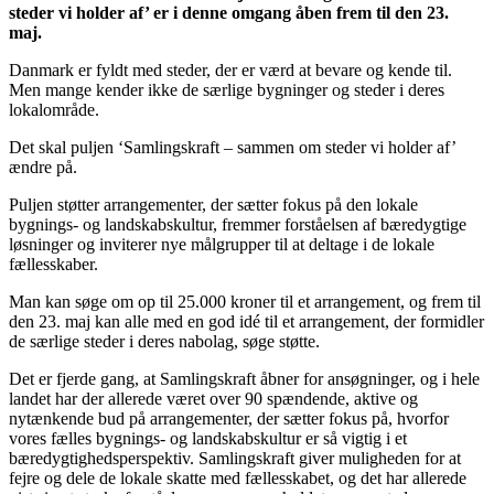
steder vi holder af’ er i denne omgang åben frem til den 23.
maj.
Danmark er fyldt med steder, der er værd at bevare og kende til.
Men mange kender ikke de særlige bygninger og steder i deres
lokalområde.
Det skal puljen ‘Samlingskraft – sammen om steder vi holder af’
ændre på.
Puljen støtter arrangementer, der sætter fokus på den lokale
bygnings- og landskabskultur, fremmer forståelsen af bæredygtige
løsninger og inviterer nye målgrupper til at deltage i de lokale
fællesskaber.
Man kan søge om op til 25.000 kroner til et arrangement, og frem til
den 23. maj kan alle med en god idé til et arrangement, der formidler
de særlige steder i deres nabolag, søge støtte.
Det er fjerde gang, at Samlingskraft åbner for ansøgninger, og i hele
landet har der allerede været over 90 spændende, aktive og
nytænkende bud på arrangementer, der sætter fokus på, hvorfor
vores fælles bygnings- og landskabskultur er så vigtig i et
bæredygtighedsperspektiv. Samlingskraft giver muligheden for at
fejre og dele de lokale skatte med fællesskabet, og det har allerede