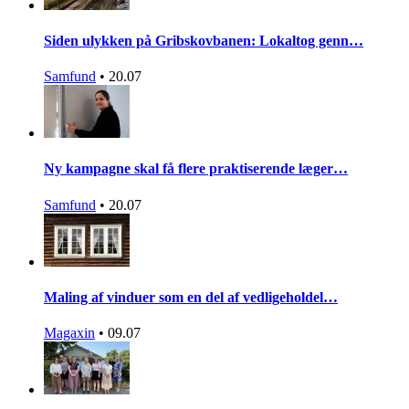
Siden ulykken på Gribskovbanen: Lokaltog genn…
Samfund
•
20.07
Ny kampagne skal få flere praktiserende læger…
Samfund
•
20.07
Maling af vinduer som en del af vedligeholdel…
Magaxin
•
09.07