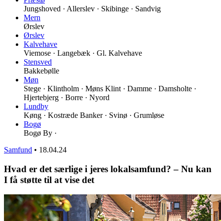
Jungshoved · Allerslev · Skibinge · Sandvig
Mern
Ørslev
Ørslev
Kalvehave
Viemose · Langebæk · Gl. Kalvehave
Stensved
Bakkebølle
Møn
Stege · Klintholm · Møns Klint · Damme · Damsholte ·
Hjertebjerg · Borre · Nyord
Lundby
Køng · Kostræde Banker · Svinø · Grumløse
Bogø
Bogø By ·
Samfund
•
18.04.24
Hvad er det særlige i jeres lokalsamfund? – Nu kan
I få støtte til at vise det