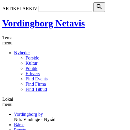
search
ARTIKELARKIV
Vordingborg Netavis
Tema
menu
Nyheder
Forside
Kultur
Politik
Erhverv
Find Events
Find Firma
Find Tilbud
Lokal
menu
Vordingborg by
Ndr. Vindinge · Nyråd
Bårse
Præstø