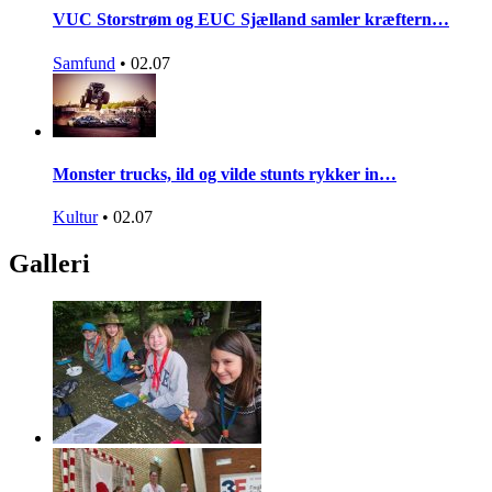
VUC Storstrøm og EUC Sjælland samler kræftern…
Samfund
•
02.07
Monster trucks, ild og vilde stunts rykker in…
Kultur
•
02.07
Galleri