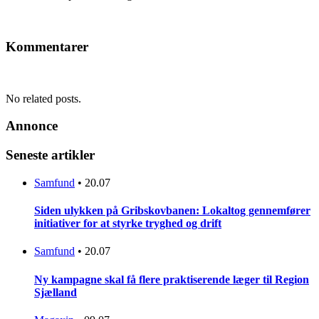
Kommentarer
No related posts.
Annonce
Seneste artikler
Samfund
•
20.07
Siden ulykken på Gribskovbanen: Lokaltog gennemfører
initiativer for at styrke tryghed og drift
Samfund
•
20.07
Ny kampagne skal få flere praktiserende læger til Region
Sjælland