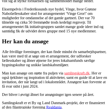
vist sig at styrke forståelsen og sammenholdet mange steder.
Eksempelvis i Frederikssunds nye bydel, Vinge, hvor Grønne
Nabofællesskaber stod for arrangementet ‘Vinge Gror!’ om
muligheder for omdannelse af det gamle gartneri. Der var 70
tilmelde og cirka 50 fremmødte trods kedeligt regnvejr. Til
arrangementet fik initiativgruppen samlet mange gode ideer ind og
samtidig fik de udvidet deres gruppe med 15 nye medlemmer.
Her kan du ansøge
Alle frivillige foreninger, der kan finde mindst én samarbejdspartner,
kan være med til at søge om et arrangement, der udforsker
fællesskaber og åbner øjnene for jeres lokalsamfunds særlige
bygningskultur og unikke landskabsmiljøer.
Man kan ansøge om støtte fra puljen via
samlingskraft.dk
. Her er
også tjeklister og inspiration til aktiviteter, samt en guide til at lave en
invitation, der når langt ud i lokalområdet. Ansøgere kan forvente at
få svar sidst i juni 2024.
Der bliver i øvrigt åbnet for ansøgninger igen senere på året.
Samlingskraft er et By og Land Danmark-projekt, der er finansieret
af den filantropiske forening
Realdania
.