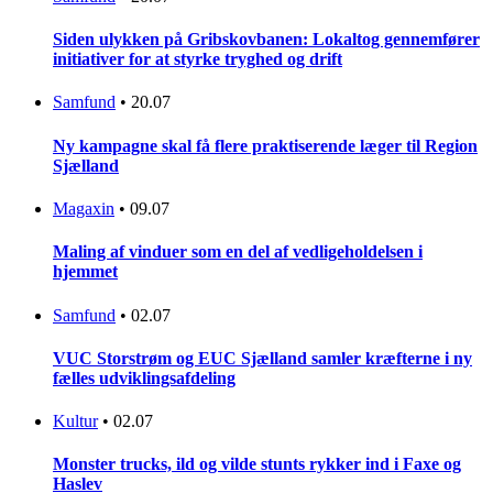
Siden ulykken på Gribskovbanen: Lokaltog gennemfører
initiativer for at styrke tryghed og drift
Samfund
•
20.07
Ny kampagne skal få flere praktiserende læger til Region
Sjælland
Magaxin
•
09.07
Maling af vinduer som en del af vedligeholdelsen i
hjemmet
Samfund
•
02.07
VUC Storstrøm og EUC Sjælland samler kræfterne i ny
fælles udviklingsafdeling
Kultur
•
02.07
Monster trucks, ild og vilde stunts rykker ind i Faxe og
Haslev