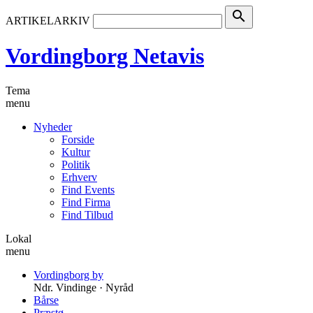
search
ARTIKELARKIV
Vordingborg Netavis
Tema
menu
Nyheder
Forside
Kultur
Politik
Erhverv
Find Events
Find Firma
Find Tilbud
Lokal
menu
Vordingborg by
Ndr. Vindinge · Nyråd
Bårse
Præstø