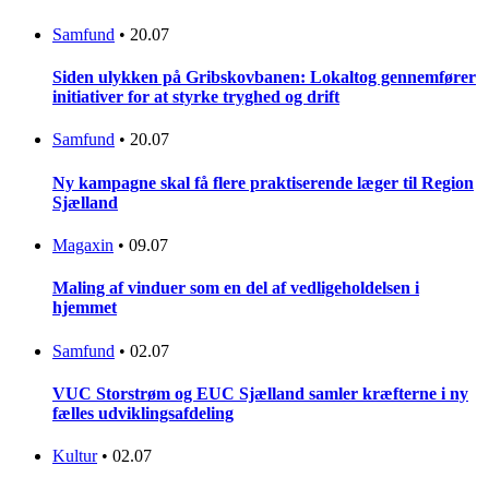
Samfund
•
20.07
Siden ulykken på Gribskovbanen: Lokaltog gennemfører
initiativer for at styrke tryghed og drift
Samfund
•
20.07
Ny kampagne skal få flere praktiserende læger til Region
Sjælland
Magaxin
•
09.07
Maling af vinduer som en del af vedligeholdelsen i
hjemmet
Samfund
•
02.07
VUC Storstrøm og EUC Sjælland samler kræfterne i ny
fælles udviklingsafdeling
Kultur
•
02.07