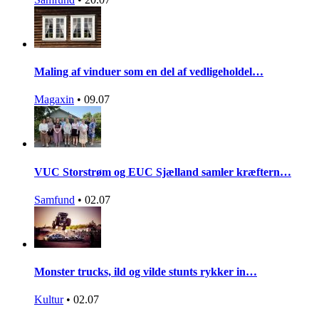
Maling af vinduer som en del af vedligeholdel…
Magaxin
•
09.07
VUC Storstrøm og EUC Sjælland samler kræftern…
Samfund
•
02.07
Monster trucks, ild og vilde stunts rykker in…
Kultur
•
02.07