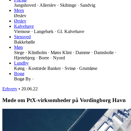
Jungshoved · Allerslev · Skibinge · Sandvig
Mern
Ørslev
Ørslev
Kalvehave
Viemose · Langebæk · Gl. Kalvehave
Stensved
Bakkebølle
Møn
Stege · Klintholm · Møns Klint · Damme · Damsholte ·
Hjertebjerg · Borre · Nyord
Lundby
Køng · Kostræde Banker · Svinø · Grumløse
Bogø
Bogø By ·
Erhverv
•
20.06.22
Møde om PtX-virksomheder på Vordingborg Havn