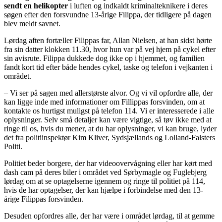
sendt en helikopter
i luften og indkaldt kriminalteknikere i deres
søgen efter den forsvundne 13-årige Filippa, der tidligere på dagen
blev meldt savnet.
Lørdag aften fortæller Filippas far, Allan Nielsen, at han sidst hørte
fra sin datter klokken 11.30, hvor hun var på vej hjem på cykel efter
sin avisrute. Filippa dukkede dog ikke op i hjemmet, og familien
fandt kort tid efter både hendes cykel, taske og telefon i vejkanten i
området.
– Vi ser på sagen med allerstørste alvor. Og vi vil opfordre alle, der
kan ligge inde med informationer om Fillippas forsvinden, om at
kontakte os hurtigst muligst på telefon 114. Vi er interesserede i alle
oplysninger. Selv små detaljer kan være vigtige, så tøv ikke med at
ringe til os, hvis du mener, at du har oplysninger, vi kan bruge, lyder
det fra politiinspektør Kim Kliver, Sydsjællands og Lolland-Falsters
Politi.
Politiet beder borgere, der har videoovervågning eller har kørt med
dash cam på deres biler i området ved Sørbymagle og Fuglebjerg
lørdag om at se optagelserne igennem og ringe til politiet på 114,
hvis de har optagelser, der kan hjælpe i forbindelse med den 13-
årige Filippas forsvinden.
Desuden opfordres alle, der har være i området lørdag, til at gemme