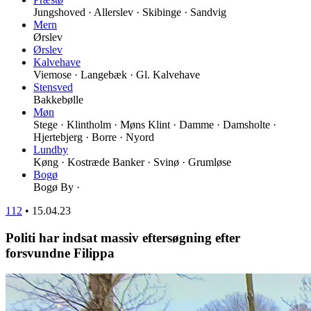
Jungshoved · Allerslev · Skibinge · Sandvig
Mern
Ørslev
Ørslev
Kalvehave
Viemose · Langebæk · Gl. Kalvehave
Stensved
Bakkebølle
Møn
Stege · Klintholm · Møns Klint · Damme · Damsholte ·
Hjertebjerg · Borre · Nyord
Lundby
Køng · Kostræde Banker · Svinø · Grumløse
Bogø
Bogø By ·
112
•
15.04.23
Politi har indsat massiv eftersøgning efter
forsvundne Filippa