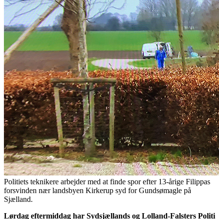
Politiets teknikere arbejder med at finde spor efter 13-årige Filippas
forsvinden nær landsbyen Kirkerup syd for Gundsømagle på
Sjælland.
Lørdag eftermiddag har
Sydsjællands og Lolland-Falsters Politi