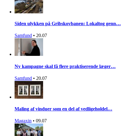
Siden ulykken på Gribskovbanen: Lokaltog genn…
Samfund
•
20.07
Ny kampagne skal få flere praktiserende læger…
Samfund
•
20.07
Maling af vinduer som en del af vedligeholdel…
Magaxin
•
09.07