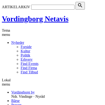
search
ARTIKELARKIV
Vordingborg Netavis
Tema
menu
Nyheder
Forside
Kultur
Politik
Erhverv
Find Events
Find Firma
Find Tilbud
Lokal
menu
Vordingborg by
Ndr. Vindinge · Nyråd
Bårse
Præstø