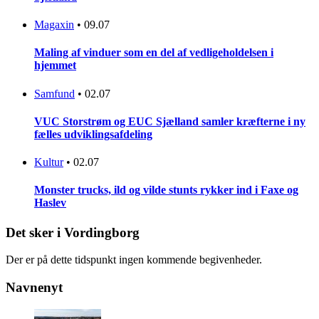
Magaxin
•
09.07
Maling af vinduer som en del af vedligeholdelsen i
hjemmet
Samfund
•
02.07
VUC Storstrøm og EUC Sjælland samler kræfterne i ny
fælles udviklingsafdeling
Kultur
•
02.07
Monster trucks, ild og vilde stunts rykker ind i Faxe og
Haslev
Det sker i Vordingborg
Der er på dette tidspunkt ingen kommende begivenheder.
Navnenyt