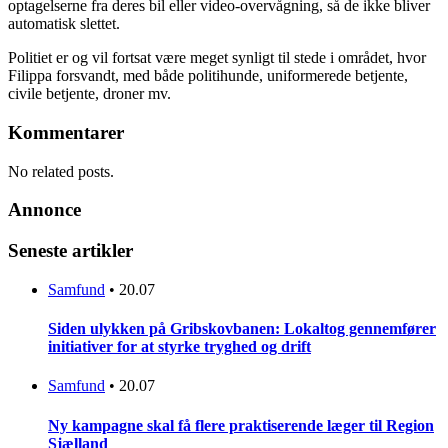
optagelserne fra deres bil eller video-overvågning, så de ikke bliver
automatisk slettet.
Politiet er og vil fortsat være meget synligt til stede i området, hvor
Filippa forsvandt, med både politihunde, uniformerede betjente,
civile betjente, droner mv.
Kommentarer
No related posts.
Annonce
Seneste artikler
Samfund
•
20.07
Siden ulykken på Gribskovbanen: Lokaltog gennemfører
initiativer for at styrke tryghed og drift
Samfund
•
20.07
Ny kampagne skal få flere praktiserende læger til Region
Sjælland