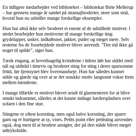
En tidligere medarbejder ved biblioteket – bibliotekar Birte Mellerup
– har gennem mange år samlet på stramajbroderier, store som små,
hvoraf hun nu udstiller mange forskellige eksempler.
Hun har altså ikke selv broderet et eneste af de udstillede motiver. I
stedet bearbejder hun motiverne til mange forskellige ting:
grydelapper, tasker, indkøbsnet, jakker, puder og meget mere. Selv
resterne fra de forarbejdede motiver bliver anvendt. ”Der må ikke gå
noget til spilde”, siger hun.
Tænk engang, at hovedsagelig kvinderne i tidens løb har siddet med
nål og uldtråd i timevis og broderet sting for sting i deres sparsomme
fritid, før fjernsynet blev hvermandseje. Hun har således kunnet
sidde og glæde sig over at se det smukke motiv langsomt vokse frem
mellem hænderne.
I mange tilfælde er motivet blevet sendt til glarmesteren for at blive
smukt indrammet, således at det kunne indtage hæderspladsen over
sofaen i den fine stue.
Stingene er oftest korssting, men også halve korssting, der sparer
garn og er hurtigere at sy, vises. Petits point eller petitsting anvendes
også, dog mest til at brodere ansigter, der på den måde bliver meget
udtryksfulde.