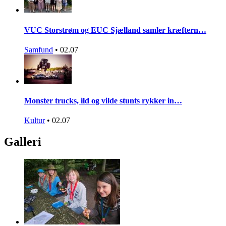
VUC Storstrøm og EUC Sjælland samler kræftern…
Samfund
•
02.07
Monster trucks, ild og vilde stunts rykker in…
Kultur
•
02.07
Galleri