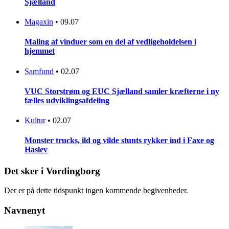
Sjælland
Magaxin
•
09.07
Maling af vinduer som en del af vedligeholdelsen i
hjemmet
Samfund
•
02.07
VUC Storstrøm og EUC Sjælland samler kræfterne i ny
fælles udviklingsafdeling
Kultur
•
02.07
Monster trucks, ild og vilde stunts rykker ind i Faxe og
Haslev
Det sker i Vordingborg
Der er på dette tidspunkt ingen kommende begivenheder.
Navnenyt