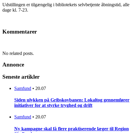
Udstillingen er tilgængelig i bibliotekets selvbetjente åbningstid, alle
dage kl. 7-23.
Kommentarer
No related posts.
Annonce
Seneste artikler
Samfund
•
20.07
Siden ulykken på Gribskovbanen: Lokaltog gennemfører
initiativer for at styrke tryghed og drift
Samfund
•
20.07
Ny kampagne skal få flere praktiserende læger til Region