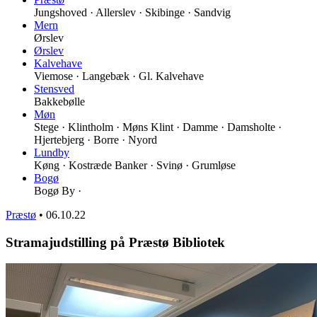
Jungshoved · Allerslev · Skibinge · Sandvig
Mern
Ørslev
Ørslev
Kalvehave
Viemose · Langebæk · Gl. Kalvehave
Stensved
Bakkebølle
Møn
Stege · Klintholm · Møns Klint · Damme · Damsholte ·
Hjertebjerg · Borre · Nyord
Lundby
Køng · Kostræde Banker · Svinø · Grumløse
Bogø
Bogø By ·
Præstø
•
06.10.22
Stramajudstilling på Præstø Bibliotek