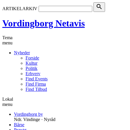
search
ARTIKELARKIV
Vordingborg Netavis
Tema
menu
Nyheder
Forside
Kultur
Politik
Erhverv
Find Events
Find Firma
Find Tilbud
Lokal
menu
Vordingborg by
Ndr. Vindinge · Nyråd
Bårse
Præstø