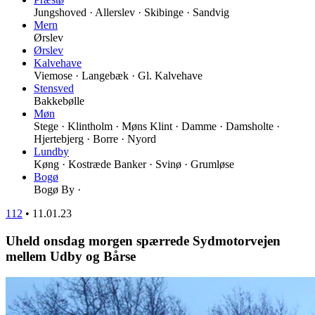
Jungshoved · Allerslev · Skibinge · Sandvig
Mern
Ørslev
Ørslev
Kalvehave
Viemose · Langebæk · Gl. Kalvehave
Stensved
Bakkebølle
Møn
Stege · Klintholm · Møns Klint · Damme · Damsholte ·
Hjertebjerg · Borre · Nyord
Lundby
Køng · Kostræde Banker · Svinø · Grumløse
Bogø
Bogø By ·
112
•
11.01.23
Uheld onsdag morgen spærrede Sydmotorvejen
mellem Udby og Bårse