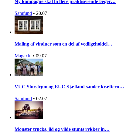
Ny kampagne skal få flere praktiserende læger…
Samfund
•
20.07
Maling af vinduer som en del af vedligeholdel…
Magaxin
•
09.07
VUC Storstrøm og EUC Sjælland samler kræftern…
Samfund
•
02.07
Monster trucks, ild og vilde stunts rykker in…