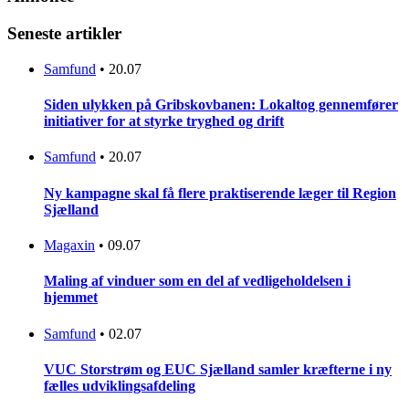
Seneste artikler
Samfund
•
20.07
Siden ulykken på Gribskovbanen: Lokaltog gennemfører
initiativer for at styrke tryghed og drift
Samfund
•
20.07
Ny kampagne skal få flere praktiserende læger til Region
Sjælland
Magaxin
•
09.07
Maling af vinduer som en del af vedligeholdelsen i
hjemmet
Samfund
•
02.07
VUC Storstrøm og EUC Sjælland samler kræfterne i ny
fælles udviklingsafdeling