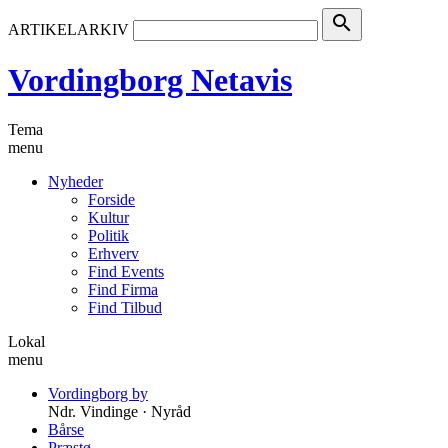
search
ARTIKELARKIV
Vordingborg Netavis
Tema
menu
Nyheder
Forside
Kultur
Politik
Erhverv
Find Events
Find Firma
Find Tilbud
Lokal
menu
Vordingborg by
Ndr. Vindinge · Nyråd
Bårse
Præstø