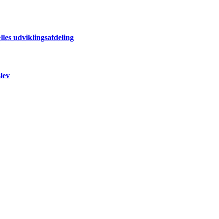
les udviklingsafdeling
lev