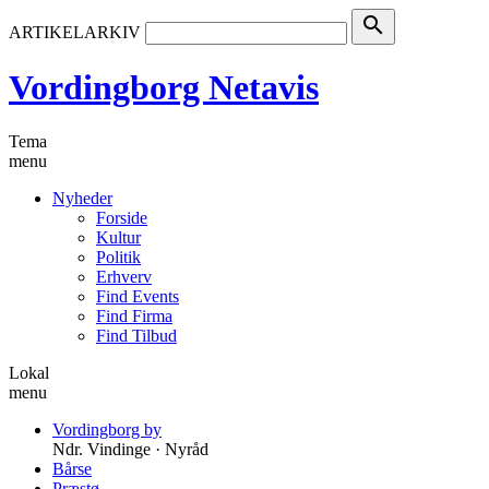
search
ARTIKELARKIV
Vordingborg Netavis
Tema
menu
Nyheder
Forside
Kultur
Politik
Erhverv
Find Events
Find Firma
Find Tilbud
Lokal
menu
Vordingborg by
Ndr. Vindinge · Nyråd
Bårse
Præstø