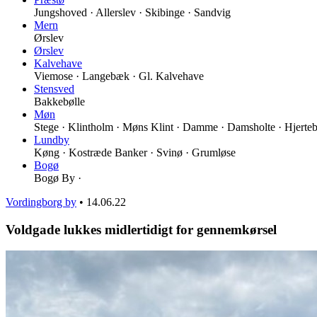
Jungshoved · Allerslev · Skibinge · Sandvig
Mern
Ørslev
Ørslev
Kalvehave
Viemose · Langebæk · Gl. Kalvehave
Stensved
Bakkebølle
Møn
Stege · Klintholm · Møns Klint · Damme · Damsholte · Hjerteb
Lundby
Køng · Kostræde Banker · Svinø · Grumløse
Bogø
Bogø By ·
Vordingborg by
•
14.06.22
Voldgade lukkes midlertidigt for gennemkørsel