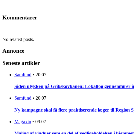
Kommentarer
No related posts.
Annonce
Seneste artikler
Samfund
•
20.07
Siden ulykken på Gribskovbanen: Lokaltog gennemfører initi
Samfund
•
20.07
Ny kampagne skal få flere praktiserende læger til Region 
Magaxin
•
09.07
Maling af vinduer som en del af vedligeholdelsen i hjemmet