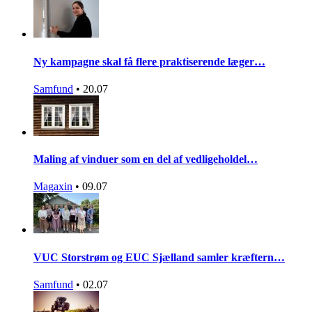
Ny kampagne skal få flere praktiserende læger…
Samfund
•
20.07
Maling af vinduer som en del af vedligeholdel…
Magaxin
•
09.07
VUC Storstrøm og EUC Sjælland samler kræftern…
Samfund
•
02.07